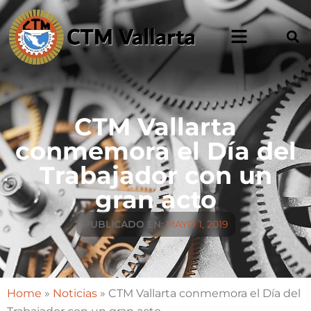
CTM Vallarta
conmemora el Día del
Trabajador con un
gran acto
PUBLICADO EN:
MAYO 1, 2019
Home
»
Noticias
»
CTM Vallarta conmemora el Día del