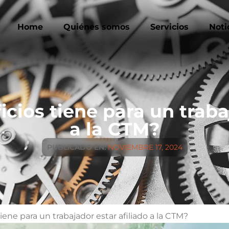
Home
Quiénes somos
Servicios
Noti
cios tiene para un trabaj
a la CTM?
PUBLICADO EN:
NOVIEMBRE 17, 2024
ene para un trabajador estar afiliado a la CTM?