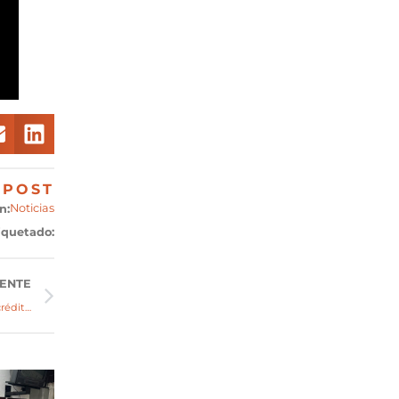
POST
Noticias
n:
iquetado:
IENTE
El Infonavit notificará a los posibles candidatos para cambiar su crédito de VSM a pesos