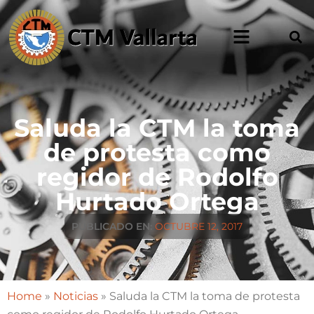
Saluda la CTM la toma
de protesta como
regidor de Rodolfo
Hurtado Ortega
PUBLICADO EN:
OCTUBRE 12, 2017
Home
»
Noticias
»
Saluda la CTM la toma de protesta