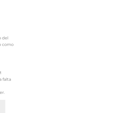
o del
mo como
M
 falta
er.