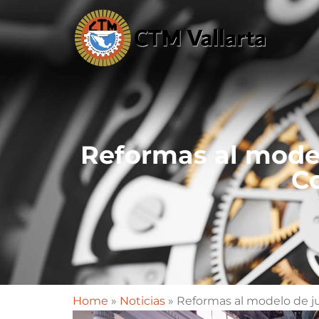
Reformas al model
Co
Home
»
Noticias
»
Reformas al modelo de jus