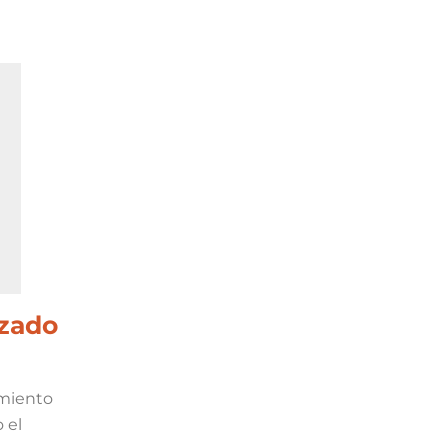
izado
imiento
 el