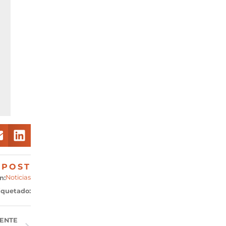
POST
Noticias
n:
iquetado:
IENTE