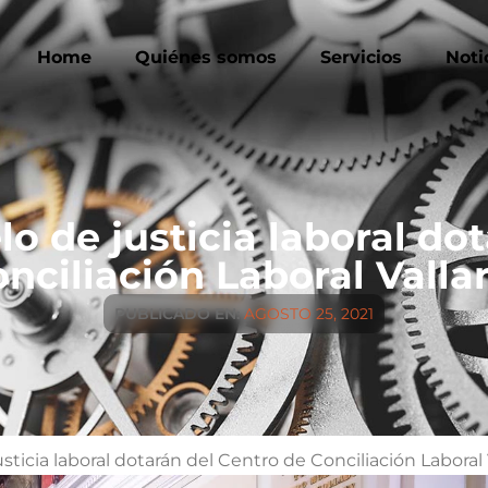
Home
Quiénes somos
Servicios
Noti
o de justicia laboral dot
nciliación Laboral Valla
PUBLICADO EN:
AGOSTO 25, 2021
ticia laboral dotarán del Centro de Conciliación Laboral 