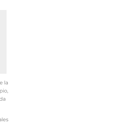
e la
pio,
eda
ales