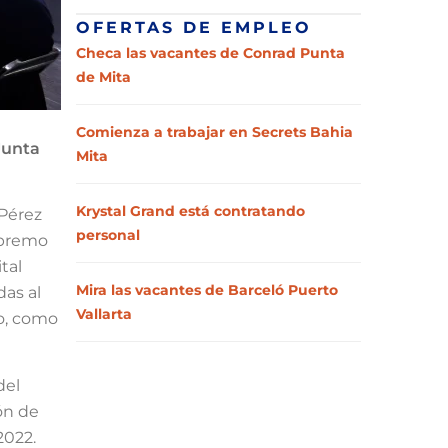
OFERTAS DE EMPLEO
Checa las vacantes de Conrad Punta
de Mita
Comienza a trabajar en Secrets Bahia
Junta
Mita
Krystal Grand está contratando
 Pérez
personal
Supremo
tal
Mira las vacantes de Barceló Puerto
das al
Vallarta
co, como
del
ón de
2022.