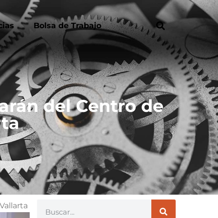
cias
Bolsa de Trabajo
arán del Centro de
rta
Vallarta