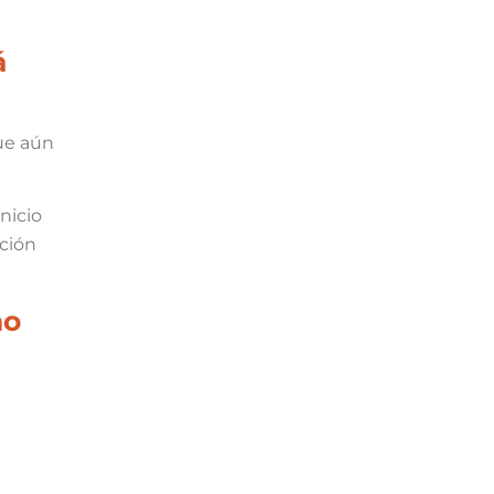
á
que aún
nicio
ación
ho