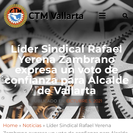
Líder Sindical Rafael
Yerena Zambrano
expresa un voto de
confianza para Alcalde
de Vallarta
PUBLICADO EN:
OCTUBRE 5, 2021
Home
»
Noticias
»
Líder Sindical Rafael Yerena