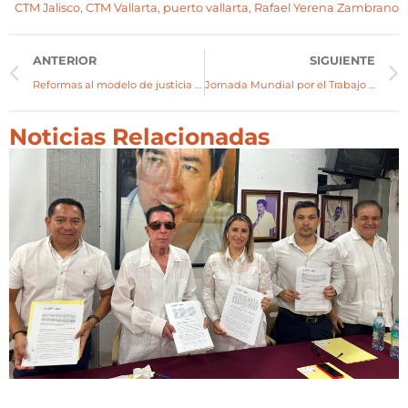
CTM Jalisco
,
CTM Vallarta
,
puerto vallarta
,
Rafael Yerena Zambrano
ANTERIOR
SIGUIENTE
Reformas al modelo de justicia laboral dotarán del Centro de Conciliación Laboral Vallarta
Jornada Mundial por el Trabajo Decente
Noticias Relacionadas