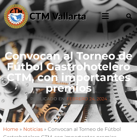
Convocan al Torneo de
Fútbol Gastrohotelero
CTM, con importantes
premios
PUBLICADO EN:
FEBRERO 24, 2024
Home
»
Noticias
»
Convocan al Torneo de Fútbol