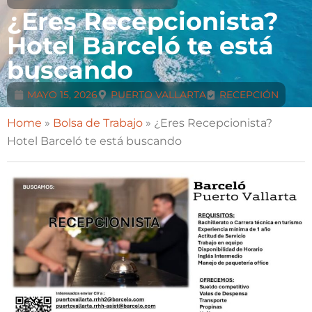
¿Eres Recepcionista?
Hotel Barceló te está
buscando
MAYO 15, 2026
PUERTO VALLARTA
RECEPCIÓN
Home
»
Bolsa de Trabajo
»
¿Eres Recepcionista?
Hotel Barceló te está buscando