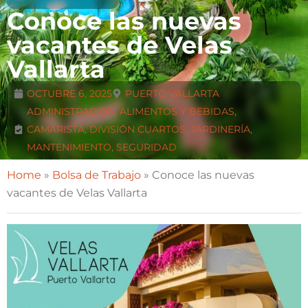
Conoce las nuevas
vacantes de Velas
Vallarta
OCTUBRE 6, 2025
PUERTO VALLARTA
ADMINISTRACIÓN
,
ALIMENTOS Y BEBIDAS
,
CAMARISTA
,
DIVISIÓN CUARTOS
,
JARDINERÍA
,
MANTENIMIENTO
,
SEGURIDAD
Home
»
Bolsa de Trabajo
»
Conoce las nuevas
vacantes de Velas Vallarta