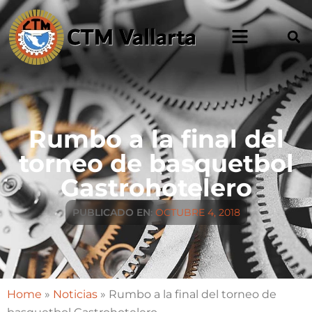
Rumbo a la final del
torneo de basquetbol
Gastrohotelero
PUBLICADO EN:
OCTUBRE 4, 2018
Home
»
Noticias
»
Rumbo a la final del torneo de