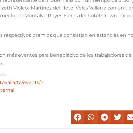
ia representante del Hotel Meliá con un tiempo de 3’ 50’’ 
Lizeth Violeta Martinez del Hotel Velas Vallarta con un t
primer lugar Montalvo Reyes Flores del hotel Crown Parad
s respectivos premios que consistían en estancias en ho
on más eventos para beneplácito de los trabajadores de
s.
ok.
ovallarta/events/?
ternal