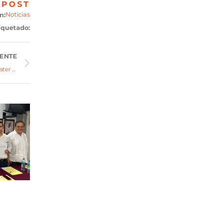
POST
Noticias
n:
iquetado:
IENTE
Trabajadoras del ramo Gastro-Hotelero bailaron al ritmo de la Master Class 2019