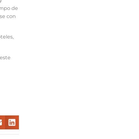
y
iempo de
ise con
teles,
 este