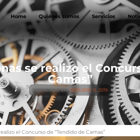
Home
Quiénes somos
Servicios
Noti
nas se realizo el Concur
Camas”
PUBLICADO EN:
OCTUBRE 11, 2019
realizo el Concurso de “Tendido de Camas”