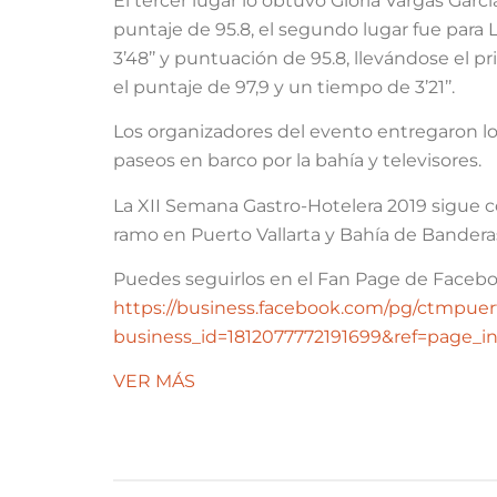
El tercer lugar lo obtuvo Gloria Vargas Garc
puntaje de 95.8, el segundo lugar fue para 
3’48’’ y puntuación de 95.8, llevándose el 
el puntaje de 97,9 y un tiempo de 3’21’’.
Los organizadores del evento entregaron lo
paseos en barco por la bahía y televisores.
La XII Semana Gastro-Hotelera 2019 sigue c
ramo en Puerto Vallarta y Bahía de Bandera
Puedes seguirlos en el Fan Page de Facebo
https://business.facebook.com/pg/ctmpuert
business_id=1812077772191699&ref=page_in
VER MÁS