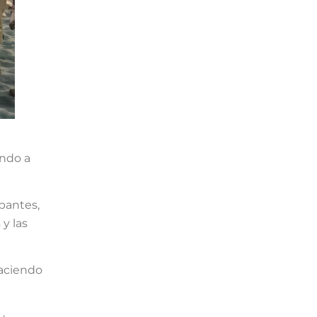
endo a
pantes,
y las
haciendo