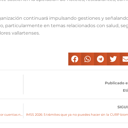
rganización continuará impulsando gestiones y señalando
o, particularmente en temas relacionados con salud, se
dores vallartenses.
Publicado e
Et
SIGU
Buscan a millones de trabajadores: CTM y CONSAR van por cuentas no registradas
IMSS 2026: 5 trámites que ya no puedes hacer sin la CURP biom