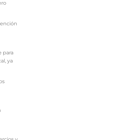
ero
tención
e para
al, ya
os
n
ercios y