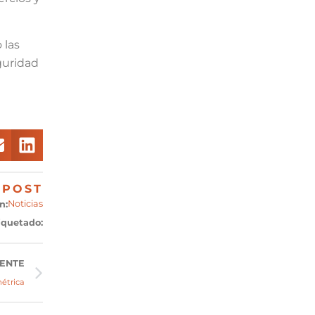
 las
guridad
POST
Noticias
n:
iquetado:
IENTE
étrica