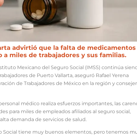
larta advirtió que la falta de medicamentos
 a miles de trabajadores y sus familias.
nstituto Mexicano del Seguro Social (IMSS) continúa sie
trabajadores de Puerto Vallarta, aseguró Rafael Yerena
ración de Trabajadores de México en la región y consejer
 personal médico realiza esfuerzos importantes, las caren
 para miles de empleados afiliados al seguro social,
alta demanda de servicios de salud.
uro Social tiene muy buenos elementos, pero tenemos m