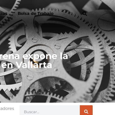
cias
Bolsa de Trabajo
erena expone la
en Vallarta
jadores