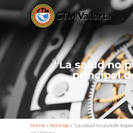
“La salud no p
principal 
Home
»
Noticias
»
“La salud no puede esper