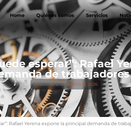
Home
Quiénes somos
Servicios
Noti
uede esperar”: Rafael Y
demanda de trabajadores 
PUBLICADO EN:
MAYO 13, 2026
ar”: Rafael Yerena expone la principal demanda de traba