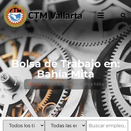
Bolsa de Trabajo en:
Bahía Mita
Home
»
Ubicaciones
»
Bahía Mita